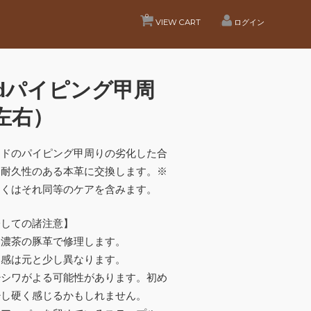
0
VIEW CART
ログイン
ridパイピング甲周
左右）
ッドのパイピング甲周りの劣化した合
、耐久性のある本革に交換します。※
しくはそれ同等のケアを含みます。
際しての諸注意】
は濃茶の豚革で修理します。
ヤ感は元と少し異なります。
少シワがよる可能性があります。初め
少し硬く感じるかもしれません。