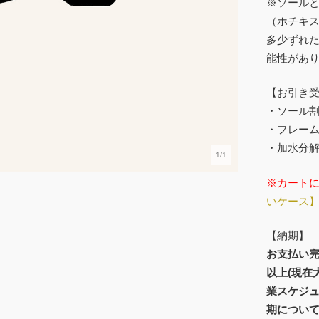
※ソール
（ホチキ
多少ずれ
能性があ
【お引き
・ソール
・フレー
・加水分
1/1
※カート
いケース
【納期】
お支払い完
以上(現在
業スケジ
期につい