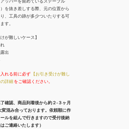
とアッパーを留めているステープル
ス）を抜き差しする際、元の位置から
たり、工具の跡が多少ついたりする可
ります。
受けが難しいケース】
割れ
ム露出
解
に入れる前に必ず
【お引き受けが難し
】の詳細
をご確認ください。
了確認、商品到着後から約２-３ヶ月
大変混み合っております。依頼順に作
ュールを組んで行きますので受付後納
てはご連絡いたします）