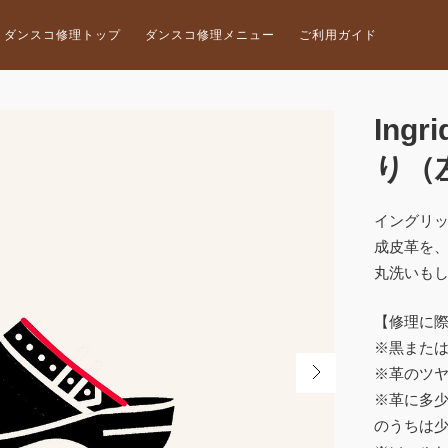
ダンスコ修理トップ
ダンスコ修理メニュー
ご利用ガイド
Ing
り（
イングリ
成皮革を
丸洗いも
【修理に
※黒また
※革のツ
※革に多
のうちは